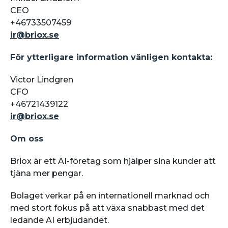
CEO
+46733507459
ir@briox.se
För ytterligare information vänligen kontakta:
Victor Lindgren
CFO
+46721439122
ir@briox.se
Om oss
Briox är ett AI-företag som hjälper sina kunder att
tjäna mer pengar.
Bolaget verkar på en internationell marknad och
med stort fokus på att växa snabbast med det
ledande AI erbjudandet.