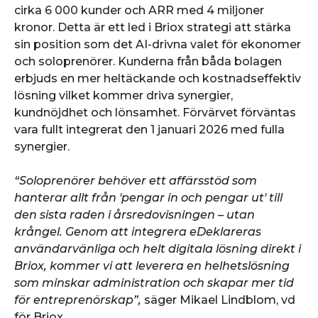
cirka 6 000 kunder och ARR med 4 miljoner
kronor. Detta är ett led i Briox strategi att stärka
sin position som det AI-drivna valet för ekonomer
och soloprenörer. Kunderna från båda bolagen
erbjuds en mer heltäckande och kostnadseffektiv
lösning vilket kommer driva synergier,
kundnöjdhet och lönsamhet. Förvärvet förväntas
vara fullt integrerat den 1 januari 2026 med fulla
synergier.
“Soloprenörer behöver ett affärsstöd som
hanterar allt från 'pengar in och pengar ut' till
den sista raden i årsredovisningen – utan
krångel. Genom att integrera eDeklareras
användarvänliga och helt digitala lösning direkt i
Briox, kommer vi att leverera en helhetslösning
som minskar administration och skapar mer tid
för entreprenörskap”,
säger Mikael Lindblom, vd
för Briox.