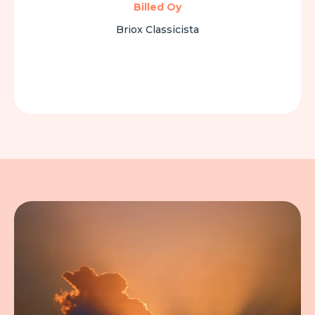
Billed Oy
Briox Classicista