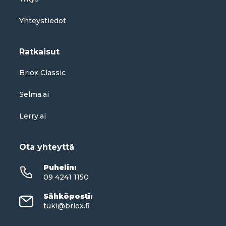
Yhteystiedot
Ratkaisut
Briox Classic
Selma.ai
Lerry.ai
Ota yhteyttä
Puhelin
:
09 4241 1150
Sähköposti
:
tuki@briox.fi