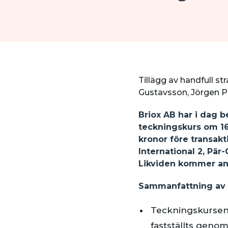
Tillägg av handfull st
Gustavsson, Jörgen P
Briox AB har i dag b
teckningskurs om 16,5
kronor före transakt
International 2, Pär
Likviden kommer anvä
Sammanfattning av 
Teckningskursen 
fastställts geno