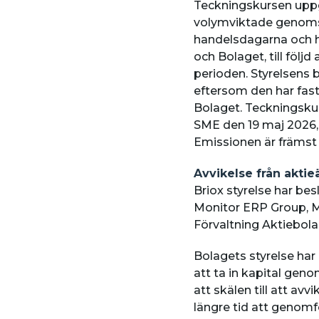
Teckningskursen uppgå
volymviktade genomsn
handelsdagarna och h
och Bolaget, till följ
perioden. Styrelsens
eftersom den har fas
Bolaget. Teckningskur
SME den 19 maj 2026, 
Emissionen är främst a
Avvikelse från aktie
Briox styrelse har bes
Monitor ERP Group, M
Förvaltning Aktiebola
Bolagets styrelse ha
att ta in kapital gen
att skälen till att av
längre tid att genomf