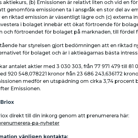
ts aktiekurs, (b) Emissionen är relativt liten och vid en 
att genomföra emissionen ta i anspråk en stor del av e
n riktad emission är väsentligt lägre och (c) externa i
investera i bolaget innebär ett ökat förtroende för bolag
 och förtroendet för bolaget på marknaden, till fördel f
tående har styrelsen gjort bedömningen att en riktad n
rnativet för bolaget och är i aktieägarnas bästa intress
 antalet aktier med 3 030 303, från 77 971 479 till 81 
ed 920 548,078221 kronor från 23 686 243,636172 kronor 
missionen medför en utspädning om cirka 3,74 procent b
 efter Emissionen.
 Briox
iox direkt till din inkorg genom att prenumerera här:
/prenumerera-pa-nyheter
rmation vänligen kontakta: