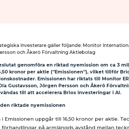
rategiska investerare gäller följande: Monitor Internation
ersson och Åkerö Förvaltning Aktiebolag
eslutat genomföra en riktad nyemission om ca 3 miljo
0 kronor per aktie (”Emissionen”), vilket tillför Bri
ionskostnader. Emissionen har riktats till Monitor E
-Ola Gustavsson, Jörgen Persson och Åkerö Förvaltn
ndas till att accelerera Briox investeringar i AI.
den riktade nyemissionen
i Emissionen uppgår till 16,50 kronor per aktie. T
m förhandlingar på armlängds avstånd mellan teck