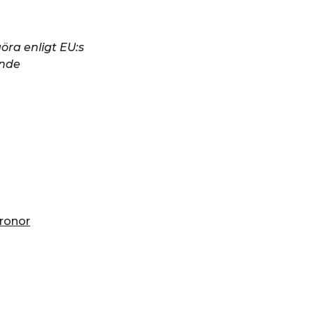
öra enligt EU:s
ende
kronor