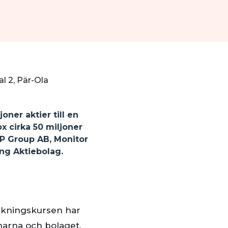
al 2, Pär-Ola
ner aktier till en
ox cirka 50 miljoner
RP Group AB, Monitor
ing Aktiebolag.
eckningskursen har
narna och bolaget,