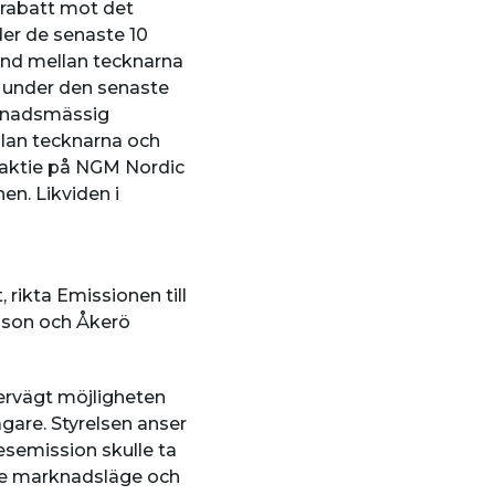
 rabatt mot det
er de senaste 10
ånd mellan tecknarna
at under den senaste
rknadsmässig
lan tecknarna och
x aktie på NGM Nordic
n. Likviden i
 rikta Emissionen till
sson och Åkerö
ervägt möjligheten
gare. Styrelsen anser
desemission skulle ta
ande marknadsläge och