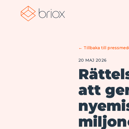
←
Tillbaka till pressme
20 MAJ 2026
Rättel
att ge
nyemis
miljon