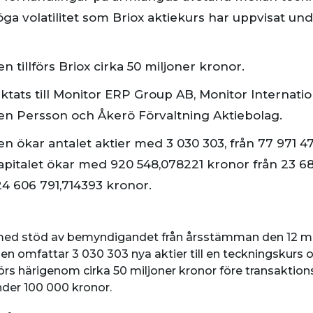
 höga volatilitet som Briox aktiekurs har uppvisat u
tillförs Briox cirka 50 miljoner kronor.
ktats till Monitor ERP Group AB, Monitor Internatio
en Persson och Åkerö Förvaltning Aktiebolag.
ökar antalet aktier med 3 030 303, från 77 971 479 
kapitalet ökar med 920 548,078221 kronor från 23 6
 24 606 791,714393 kronor.
r, med stöd av bemyndigandet från årsstämman den 12 m
n omfattar 3 030 303 nya aktier till en teckningskurs 
lförs härigenom cirka 50 miljoner kronor före transakti
nder 100 000 kronor.