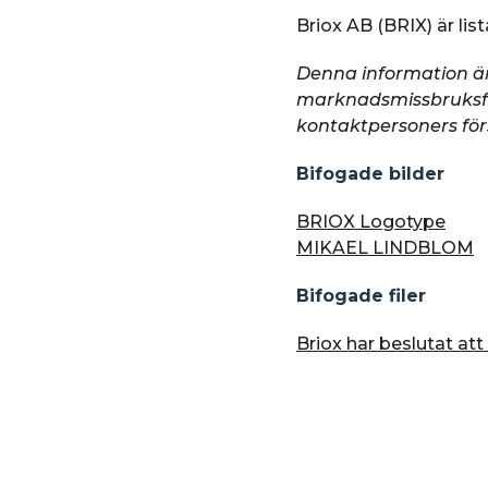
Briox AB (BRIX) är li
Denna information är 
marknadsmissbruksf
kontaktpersoners förs
Bifogade bilder
BRIOX Logotype
MIKAEL LINDBLOM
Bifogade filer
Briox har beslutat at