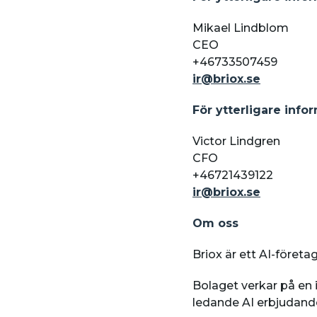
Mikael Lindblom
CEO
+46733507459
ir@briox.se
För ytterligare info
Victor Lindgren
CFO
+46721439122
ir@briox.se
Om oss
Briox är ett AI-företa
Bolaget verkar på en
ledande AI erbjudand