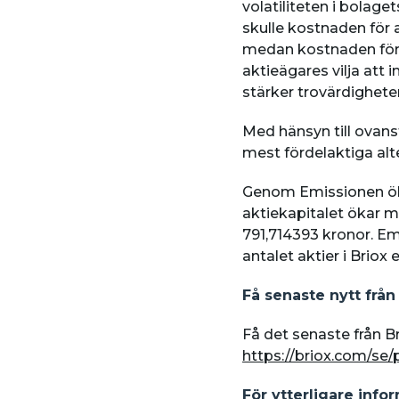
volatiliteten i bolage
skulle kostnaden för 
medan kostnaden för e
aktieägares vilja att 
stärker trovärdigheten
Med hänsyn till ovans
mest fördelaktiga alte
Genom Emissionen ökar
aktiekapitalet ökar m
791,714393 kronor. E
antalet aktier i Briox
Få senaste nytt från
Få det senaste från Br
https://briox.com/se
För ytterligare info