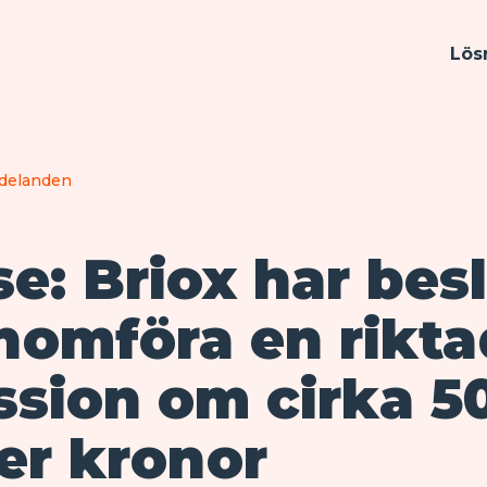
Lös
ddelanden
se: Briox har bes
nomföra en rikta
sion om cirka 5
er kronor