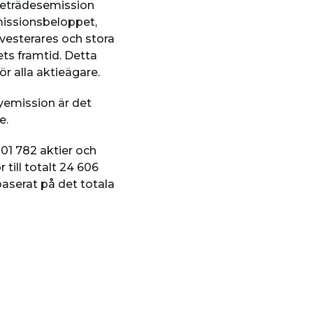
företrädesemission
missionsbeloppet,
nvesterares och stora
ets framtid. Detta
ör alla aktieägare.
yemission är det
e.
001 782 aktier och
till totalt 24 606
aserat på det totala