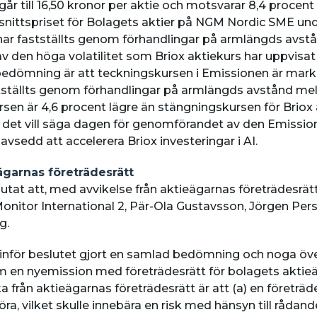
r till 16,50 kronor per aktie och motsvarar 8,4 procent
ittspriset för Bolagets aktier på NGM Nordic SME und
ar fastställts genom förhandlingar på armlängds avst
d av den höga volatilitet som Briox aktiekurs har uppvis
 bedömning är att teckningskursen i Emissionen är ma
tställts genom förhandlingar på armlängds avstånd mel
sen är 4,6 procent lägre än stängningskursen för Brio
det vill säga dagen för genomförandet av den Emissione
vsedd att accelerera Briox investeringar i AI.
ägarnas företrädesrätt
lutat att, med avvikelse från aktieägarnas företrädesrätt,
onitor International 2, Pär-Ola Gustavsson, Jörgen Per
g.
r inför beslutet gjort en samlad bedömning och noga öv
om en nyemission med företrädesrätt för bolagets aktieä
vika från aktieägarnas företrädesrätt är att (a) en företrä
öra, vilket skulle innebära en risk med hänsyn till råd