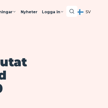
ningar
Nyheter
Logga in
SV
lutat
d
0