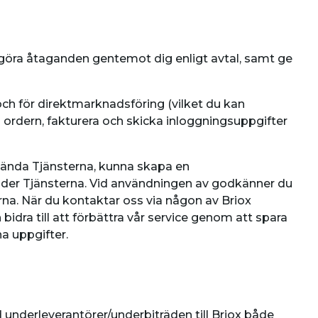
lgöra åtaganden gentemot dig enligt avtal, samt ge
 och för direktmarknadsföring (vilket du kan
a ordern, fakturera och skicka inloggningsuppgifter
nvända Tjänsterna, kunna skapa en
nder Tjänsterna. Vid användningen av godkänner du
terna. När du kontaktar oss via någon av Briox
dra till att förbättra vår service genom att spara
a uppgifter.
underleverantörer/underbiträden till Briox både