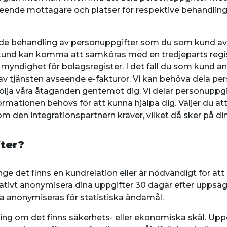
eende mottagare och platser för respektive behandling a
nde behandling av personuppgifter som du som kund av
kund kan komma att samköras med en tredjeparts regis
myndighet för bolagsregister. I det fall du som kund an
r av tjänsten avseende e-fakturor. Vi kan behöva dela
ullfölja våra åtaganden gentemot dig. Vi delar personu
rmationen behövs för att kunna hjälpa dig. Väljer du att a
 den integrationspartnern kräver, vilket då sker på di
fter?
e det finns en kundrelation eller är nödvändigt för at
ivt anonymisera dina uppgifter 30 dagar efter uppsägni
a anonymiseras för statistiska ändamål.
ing om det finns säkerhets- eller ekonomiska skäl. Up