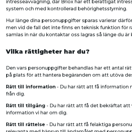
intresseavvägning, där Briox har ett berättigat intres
system och med kontrollerad behörighetsstyrning.
Hur länge dina personuppgifter sparas varierar därför
men vid de fall det inte finns en teknisk funktion fö
samlas in när du kontaktar oss lagras så länge du är 
Vilka rättigheter har du?
Den vars personuppgifter behandlas har ett antal rät
på plats för att hantera begäranden om att utöva dess
Rätt till information
- Du har rätt att få informatio
från dig.
Rätt till tillgång
- Du har rätt att få det bekräftat a
information vi har om dig.
Rätt till rättelse
- Du har rätt att få felaktiga pers
relevanta med hänsyn till ändamålet med personupp