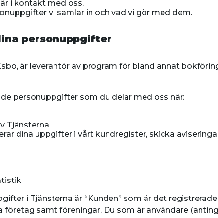
är i kontakt med oss.
onuppgifter vi samlar in och vad vi gör med dem.
dina personuppgifter
sbo, är leverantör av program för bland annat bokföring,
v de personuppgifter som du delar med oss när:
av Tjänsterna
rar dina uppgifter i vårt kundregister, skicka aviseringa
s
tistik
fter i Tjänsterna är “Kunden” som är det registrerade b
a företag samt föreningar. Du som är användare (anting