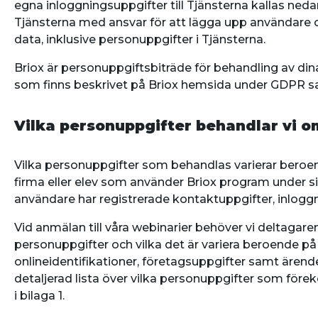
egna inloggningsuppgifter till Tjänsterna kallas ned
Tjänsterna med ansvar för att lägga upp användare oc
data, inklusive personuppgifter i Tjänsterna.
Briox är personuppgiftsbiträde för behandling av din
som finns beskrivet på Briox hemsida under GDPR sam
Vilka personuppgifter behandlar vi o
Vilka personuppgifter som behandlas varierar beroen
firma eller elev som använder Briox program under sin
användare har registrerade kontaktuppgifter, inloggn
Vid anmälan till våra webinarier behöver vi deltaga
personuppgifter och vilka det är variera beroende p
onlineidentifikationer, företagsuppgifter samt ärende
detaljerad lista över vilka personuppgifter som förek
i bilaga 1.