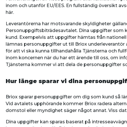
inom och utanför EU/EES. En fullständig översikt avs
här.
Leverantörerna har motsvarande skyldigheter gälla
Personuppgiftsbiträdesavtalet. Dina uppgifter som 
kund. Exempelvis att uppgifter hämtas från nationell 
lämnas personuppgifter ut till Briox underleverantö
för att vi ska kunna tillhandahålla Tjänsterna och f
inom koncernen när du har ett ärende till oss, om info
Tjänsterna kommer vi att dela de personuppgifter som
Hur länge sparar vi dina personuppgi
Briox sparar personuppgifter om dig som kund så läng
Vid avtalets upphörande kommer Briox radera alternat
domstol eller myndighet säger något annat. Viss dat
Dina uppgifter kan sparas baserat på intresseavvägn