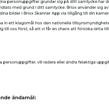
ina personuppgifter grundar sig på ditt samtycke har du
lats med grund i ditt samtycke. Briox använder sig a
na bilder i Briox Skanner App via tillgång till din kamer
na in ett klagomål hos den nationella tillsynsmyndighet
till oss först, så att vi får en chans att försöka rätta t
 personuppgifter, vill radera eller ändra felaktiga uppg
jande ändamål: