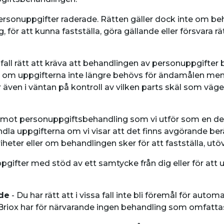
na personuppgifter raderade. Rätten gäller dock inte om b
, för att kunna fastställa, göra gällande eller försvara r
a fall rätt att kräva att behandlingen av personuppgifter
, om uppgifterna inte längre behövs för ändamålen men 
ler även i väntan på kontroll av vilken parts skäl som vä
a mot personuppgiftsbehandling som vi utför som en de
ndla uppgifterna om vi visar att det finns avgörande ber
heter eller om behandlingen sker för att fastställa, utöv
gifter med stöd av ett samtycke från dig eller för att up
nde
- Du har rätt att i vissa fall inte bli föremål för auto
. Briox har för närvarande ingen behandling som omfatta