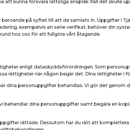
se att kunna försvara rättsliga anspråk ifall det skulle 
 beroende på syftet till att de samlats in. Uppgifter i 
r radering, exempelvis en serie verifikat, behöver din s
kund hos oss för att fullgöra vårt åtagande.
tigheter enligt dataskyddsförordningen. Som personuppgi
a rättigheter när någon begär det. Dina rättigheter i för
n när dina personuppgifter behandlas. Vi gör det genom
tt vi behandlar dina personuppgifter samt begära en kopi
onuppgifter rättade. Dessutom har du rätt att komplett
giftsbehandlingen.