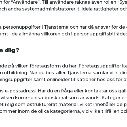
an för “Användare”. Till användare räknas även rollen “S
h andra systemadministratörer, tilldela rättigheter och
a personuppgifter i Tjänsterna och har då ansvar för d
t i de allmänna villkoren och i personuppgiftsbiträdes
m dig?
de på vilken företagsform du har. Företagsuppgifter ka
 utbildning. När du beställer Tjänsterna samlar vi in di
ingsuppgifter samt onlineidentifikationer hos oss för 
rens e-postadress. Har du en fråga eller kontaktar oss 
å vilken kommunikationskanal som används. Kategorier 
t i sig som ostrukturerat material, vilket innehåller de 
ommer inom de olika kategorierna, vid vilka tillfällen o