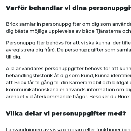
Varför behandlar vi dina personuppgi
Briox samlar in personuppgifter om dig som användar
dig bästa möjliga upplevelse av både Tjänsterna och
Personuppgifter behövs för att vi ska kunna identifie
avregistrera dig från). De personuppgifter som samlas
till dig.
Alla användares personuppgifter behövs för att kunna
behandlingshistorik åt dig som kund, kunna identif
att Briox får tillgång till din kameramobil och bildgal
kommunikationskanaler används information om dig fö
ärendet vid återkommande frågor. Besöker du Briox h
Vilka delar vi personuppgifter med?
I användningen av vissa program eller funktioner i 