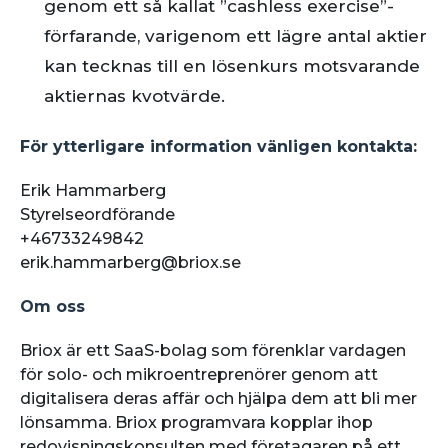
genom ett så kallat ”cashless exercise”-
förfarande, varigenom ett lägre antal aktier
kan tecknas till en lösenkurs motsvarande
aktiernas kvotvärde.
För ytterligare information vänligen kontakta:
Erik Hammarberg
Styrelseordförande
+46733249842
erik.hammarberg@briox.se
Om oss
Briox är ett SaaS-bolag som förenklar vardagen
för solo- och mikroentreprenörer genom att
digitalisera deras affär och hjälpa dem att bli mer
lönsamma. Briox programvara kopplar ihop
redovisningskonsulten med företagaren på ett