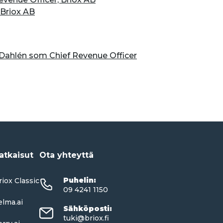
 Briox AB
s Dahlén som Chief Revenue Officer
atkaisut
Ota yhteyttä
Puhelin
:
riox Classic
09 4241 1150
elma.ai
Sähköposti
:
tuki@briox.fi