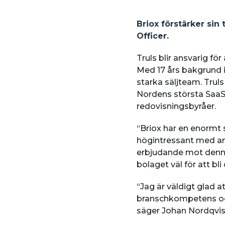
Briox förstärker sin
Officer.
Truls blir ansvarig fö
Med 17 års bakgrund i
starka säljteam. Trul
Nordens största SaaS
redovisningsbyråer.
“Briox har en enormt
högintressant med anl
erbjudande mot denna
bolaget väl för att b
“Jag är väldigt glad a
branschkompetens och
säger Johan Nordqvist,