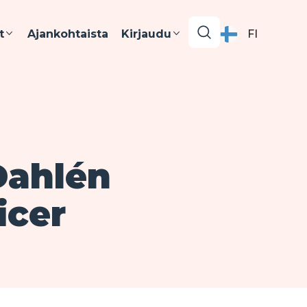
t
Ajankohtaista
Kirjaudu
FI
Dahlén
icer