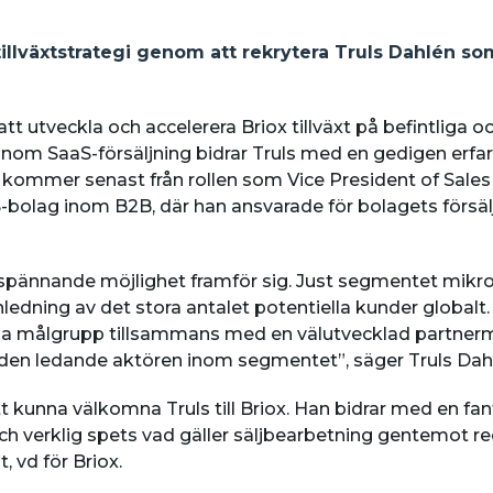
 tillväxtstrategi genom att rekrytera Truls Dahlén 
r att utveckla och accelerera Briox tillväxt på befintliga
nom SaaS-försäljning bidrar Truls med en gedigen erfa
s kommer senast från rollen som Vice President of Sales
-bolag inom B2B, där han ansvarade för bolagets försä
 spännande möjlighet framför sig. Just segmentet mikro
edning av det stora antalet potentiella kunder globalt.
 målgrupp tillsammans med en välutvecklad partnermo
li den ledande aktören inom segmentet”, säger Truls Dah
tt kunna välkomna Truls till Briox. Han bidrar med en fan
 verklig spets vad gäller säljbearbetning gentemot re
 vd för Briox.