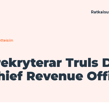
Ratkaisu
tteisiin
rekryterar Truls 
ief Revenue Off