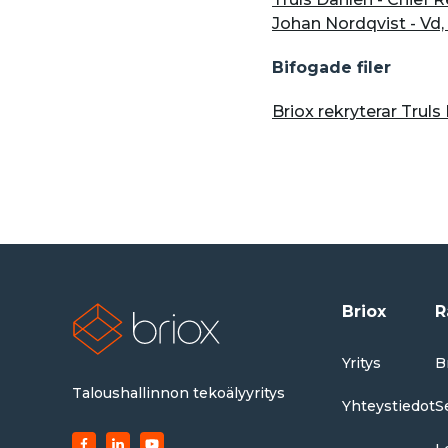
Johan Nordqvist - Vd,
Bifogade filer
Briox rekryterar Trul
Briox
R
Yritys
B
Taloushallinnon tekoälyyritys
Yhteystiedot
S