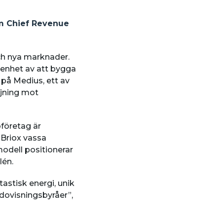
som Chief Revenue
 och nya marknader.
renhet av att bygga
 på Medius, ett av
ljning mot
företag är
 Briox vassa
dell positionerar
lén.
tastisk energi, unik
dovisningsbyråer”,