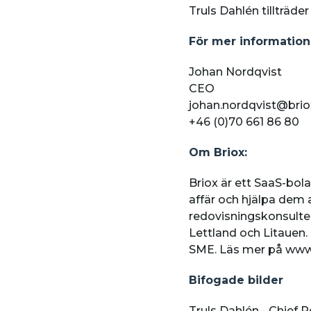
Truls Dahlén tillträde
För mer information
Johan Nordqvist
CEO
johan.nordqvist@brio
+46 (0)70 661 86 80
Om Briox:
Briox är ett SaaS-bol
affär och hjälpa dem
redovisningskonsulten
Lettland och Litauen.
SME. Läs mer på www.
Bifogade bilder
Truls Dahlén - Chief R