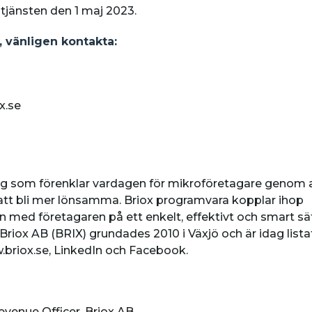
r tjänsten den 1 maj 2023.
, vänligen kontakta:
x.se
ag som förenklar vardagen för mikroföretagare genom at
 att bli mer lönsamma. Briox programvara kopplar ihop
 med företagaren på ett enkelt, effektivt och smart sätt
 Briox AB (BRIX) grundades 2010 i Växjö och är idag lis
briox.se, LinkedIn och Facebook.
evenue Officer, Briox AB