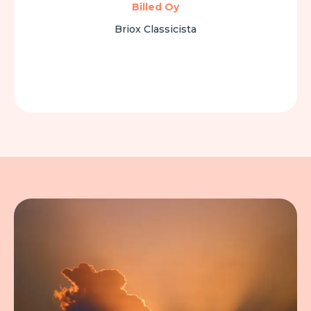
Billed Oy
Briox Classicista