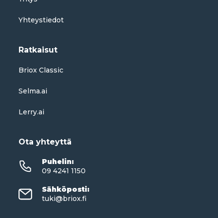
Yhteystiedot
Ratkaisut
Briox Classic
Selma.ai
Lerry.ai
Ota yhteyttä
Puhelin
:
09 4241 1150
Sähköposti
:
tuki@briox.fi