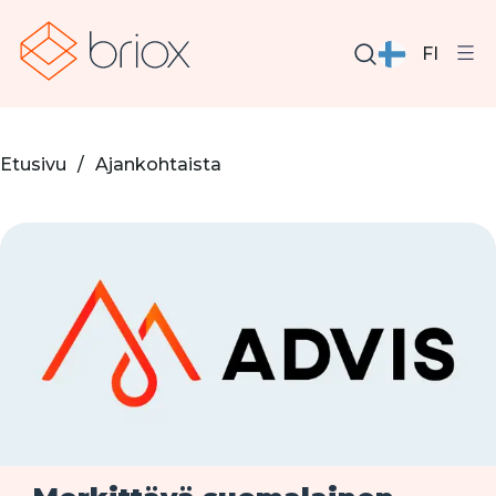
FI
Etusivu
/
Ajankohtaista