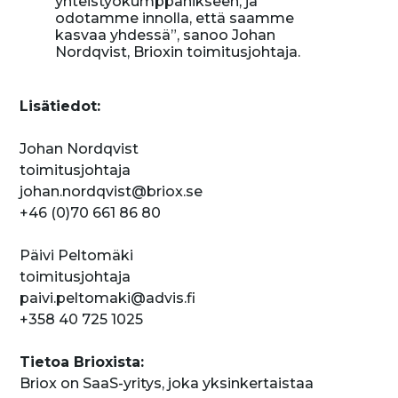
yhteistyökumppanikseen, ja
odotamme innolla, että saamme
kasvaa yhdessä”, sanoo Johan
Nordqvist, Brioxin toimitusjohtaja.
Lisätiedot:
Johan Nordqvist
toimitusjohtaja
johan.nordqvist@briox.se
+46 (0)70 661 86 80
Päivi Peltomäki
toimitusjohtaja
paivi.peltomaki@advis.fi
+358 40 725 1025
Tietoa Brioxista:
Briox on SaaS-yritys, joka yksinkertaistaa