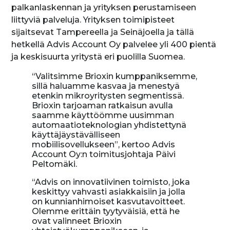
palkanlaskennan ja yrityksen perustamiseen
liittyviä palveluja. Yrityksen toimipisteet
sijaitsevat Tampereella ja Seinäjoella ja tällä
hetkellä Advis Account Oy palvelee yli 400 pientä
ja keskisuurta yritystä eri puolilla Suomea.
“Valitsimme Brioxin kumppaniksemme,
sillä haluamme kasvaa ja menestyä
etenkin mikroyritysten segmentissä.
Brioxin tarjoaman ratkaisun avulla
saamme käyttöömme uusimman
automaatioteknologian yhdistettynä
käyttäjäystävälliseen
mobiilisovellukseen”, kertoo Advis
Account Oy:n toimitusjohtaja Päivi
Peltomäki.
“Advis on innovatiivinen toimisto, joka
keskittyy vahvasti asiakkaisiin ja jolla
on kunnianhimoiset kasvutavoitteet.
Olemme erittäin tyytyväisiä, että he
ovat valinneet Brioxin