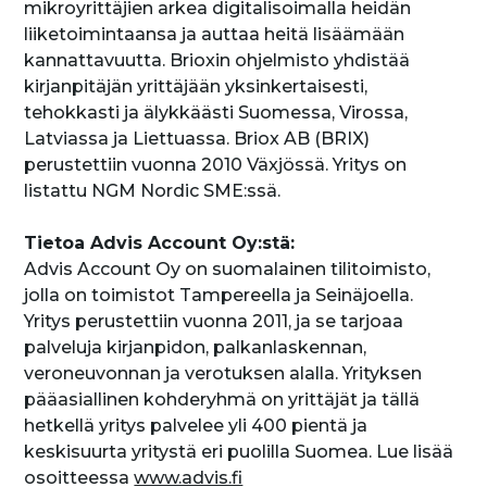
mikroyrittäjien arkea digitalisoimalla heidän
liiketoimintaansa ja auttaa heitä lisäämään
kannattavuutta. Brioxin ohjelmisto yhdistää
kirjanpitäjän yrittäjään yksinkertaisesti,
tehokkasti ja älykkäästi Suomessa, Virossa,
Latviassa ja Liettuassa. Briox AB (BRIX)
perustettiin vuonna 2010 Växjössä. Yritys on
listattu NGM Nordic SME:ssä.
Tietoa Advis Account Oy:stä:
Advis Account Oy on suomalainen tilitoimisto,
jolla on toimistot Tampereella ja Seinäjoella.
Yritys perustettiin vuonna 2011, ja se tarjoaa
palveluja kirjanpidon, palkanlaskennan,
veroneuvonnan ja verotuksen alalla. Yrityksen
pääasiallinen kohderyhmä on yrittäjät ja tällä
hetkellä yritys palvelee yli 400 pientä ja
keskisuurta yritystä eri puolilla Suomea. Lue lisää
osoitteessa
www.advis.fi