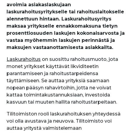
avoimia asiakaslaskujaan
laskurahoitusyritykselle tai rahoituslaitokselle
alennettuun hintaan. Laskurahoitusyritys
maksaa yritykselle ennakkomaksuna tietyn
prosenttiosuuden laskujen kokonaisarvosta ja
vastaa myöhemmin laskujen perinnästä ja
maksujen vastaanottamisesta asiakkailta.
Laskurahoitus
on suosittu rahoitusmuoto, jota
monet yritykset käyttävät likviditeetin
parantamiseen ja rahoitustarpeidensa
täyttämiseen. Se auttaa yrityksiä saamaan
nopean pääsyn rahavirtoihin, jotta ne voivat
kattaa toimintakustannuksiaan, investoida
kasvuun tai muuten hallita rahoitustarpeitaan.
Tilitoimiston rooli laskurahoituksen yhteydessä
voi olla avustava ja neuvova. Tilitoimisto voi
auttaa yritystä valmistelemaan