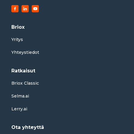
Briox
Yritys
Yhteystiedot
Ratkaisut
Briox Classic
Selma.ai
Lerry.ai
Ota yhteyttä