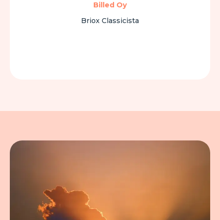
Billed Oy
Briox Classicista