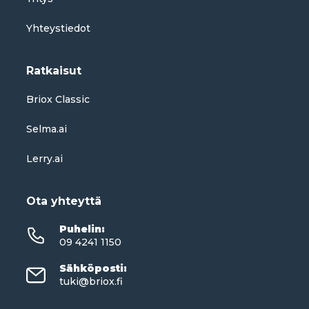
Yhteystiedot
Ratkaisut
Briox Classic
Selma.ai
Lerry.ai
Ota yhteyttä
Puhelin
:
09 4241 1150
Sähköposti
:
tuki@briox.fi