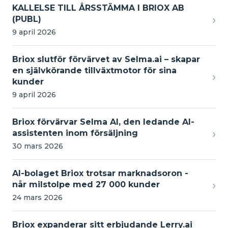
KALLELSE TILL ÅRSSTÄMMA I BRIOX AB
›
(PUBL)
9 april 2026
Briox slutför förvärvet av Selma.ai – skapar
en självkörande tillväxtmotor för sina
›
kunder
9 april 2026
Briox förvärvar Selma AI, den ledande AI-
›
assistenten inom försäljning
30 mars 2026
AI-bolaget Briox trotsar marknadsoron -
›
når milstolpe med 27 000 kunder
24 mars 2026
Briox expanderar sitt erbjudande Lerry.ai