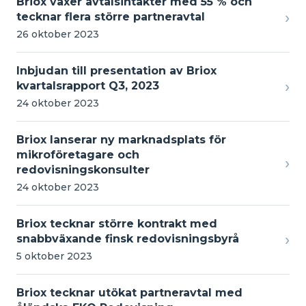
Briox växer avtalsintäkter med 55 % och
›
tecknar flera större partneravtal
26 oktober 2023
Inbjudan till presentation av Briox
›
kvartalsrapport Q3, 2023
24 oktober 2023
Briox lanserar ny marknadsplats för
mikroföretagare och
›
redovisningskonsulter
24 oktober 2023
Briox tecknar större kontrakt med
›
snabbväxande finsk redovisningsbyrå
5 oktober 2023
Briox tecknar utökat partneravtal med