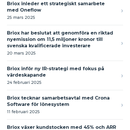
Briox inleder ett strategiskt samarbete
›
med Oneflow
25 mars 2025
Briox har beslutat att genomföra en riktad
nyemission om 11,5 miljoner kronor till
›
svenska kvalificerade investerare
20 mars 2025
Briox inför ny IR-strategi med fokus på
›
värdeskapande
24 februari 2025
Briox tecknar samarbetsavtal med Crona
›
Software för lönesystem
11 februari 2025
Briox växer kundstocken med 45% och ARR