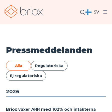
SV
Pressmeddelanden
Alla
Regulatoriska
Ej regulatoriska
2026
Briox växer ARR med 102% och intäkterna