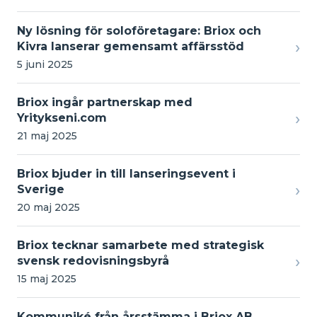
Ny lösning för soloföretagare: Briox och
›
Kivra lanserar gemensamt affärsstöd
5 juni 2025
Briox ingår partnerskap med
›
Yritykseni.com
21 maj 2025
Briox bjuder in till lanseringsevent i
›
Sverige
20 maj 2025
Briox tecknar samarbete med strategisk
›
svensk redovisningsbyrå
15 maj 2025
Kommuniké från årsstämma i Briox AB