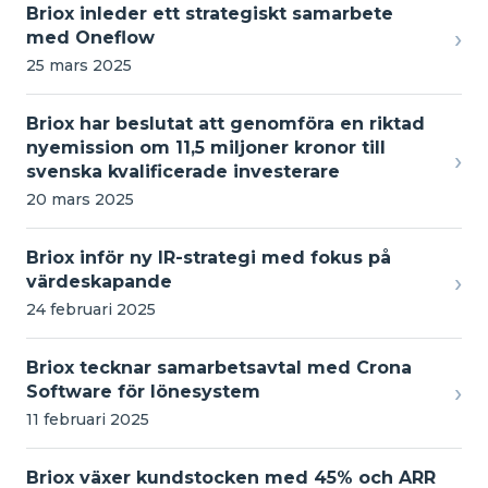
Briox inleder ett strategiskt samarbete
›
med Oneflow
25 mars 2025
Briox har beslutat att genomföra en riktad
nyemission om 11,5 miljoner kronor till
›
svenska kvalificerade investerare
20 mars 2025
Briox inför ny IR-strategi med fokus på
›
värdeskapande
24 februari 2025
Briox tecknar samarbetsavtal med Crona
›
Software för lönesystem
11 februari 2025
Briox växer kundstocken med 45% och ARR