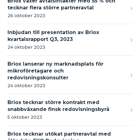
Briox växer avtalsintäkter med 55 % och
›
tecknar flera större partneravtal
26 oktober 2023
Inbjudan till presentation av Briox
›
kvartalsrapport Q3, 2023
24 oktober 2023
Briox lanserar ny marknadsplats för
mikroföretagare och
›
redovisningskonsulter
24 oktober 2023
Briox tecknar större kontrakt med
›
snabbväxande finsk redovisningsbyrå
5 oktober 2023
Briox tecknar utökat partneravtal med