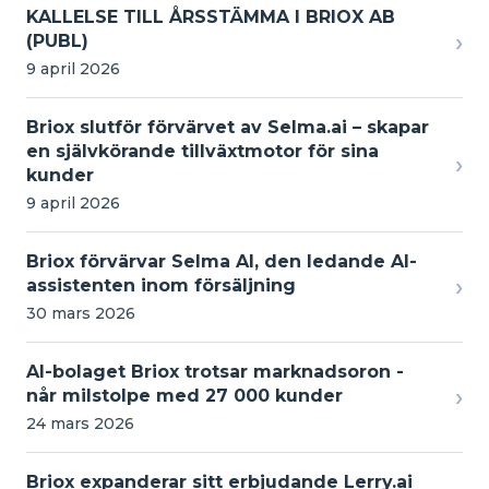
KALLELSE TILL ÅRSSTÄMMA I BRIOX AB
›
(PUBL)
9 april 2026
Briox slutför förvärvet av Selma.ai – skapar
en självkörande tillväxtmotor för sina
›
kunder
9 april 2026
Briox förvärvar Selma AI, den ledande AI-
›
assistenten inom försäljning
30 mars 2026
AI-bolaget Briox trotsar marknadsoron -
›
når milstolpe med 27 000 kunder
24 mars 2026
Briox expanderar sitt erbjudande Lerry.ai