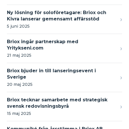
Ny lösning för soloföretagare: Briox och
›
Kivra lanserar gemensamt affärsstöd
5 juni 2025
Briox ingår partnerskap med
›
Yritykseni.com
21 maj 2025
Briox bjuder in till lanseringsevent i
›
Sverige
20 maj 2025
Briox tecknar samarbete med strategisk
›
svensk redovisningsbyrå
15 maj 2025
Kommuniké från årsstämma i Briox AB