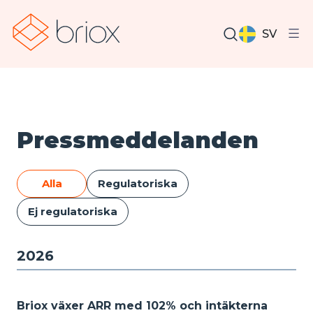
SV
Pressmeddelanden
Alla
Regulatoriska
Ej regulatoriska
2026
Briox växer ARR med 102% och intäkterna